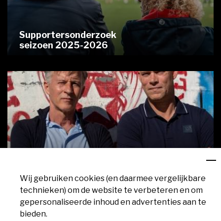
Supportersonderzoek
seizoen 2025-2026
Wij gebruiken cookies (en daarmee vergelijkbare
Andries Jonker terug bij MVV, Kevin
technieken) om de website te verbeteren en om
Hofland assistent
gepersonaliseerde inhoud en advertenties aan te
bieden.