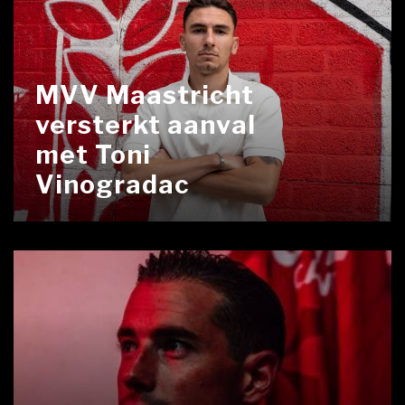
MVV Maastricht
versterkt aanval
met Toni
Vinogradac