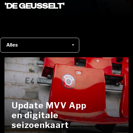
'DE GEUSSELT'
Update MVV App
en digitale
seizoenkaart