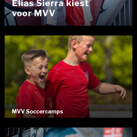
Elias Sierra kiest
voor MVV
MVV Soccercamps