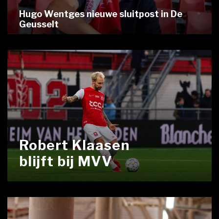
Hugo Wentges nieuwe sluitpost in De
Geusselt
Robert Klaasen
blijft bij MVV