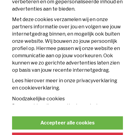
verbeteren en om gepersonaliseerde inhoud en
6225 XS Maastricht
advertenties aan te bieden.
info@mvv.nl
Met deze cookies verzamelen wij en onze
partners informatie over jou en volgen we jouw
CLUB
internetgedrag binnen, en mogelijk ook buiten
onze website. Wij bouwen zo jouw persoonlijk
Accommodatie
profiel op. Hiermee passen wij onze website en
communicatie aan op jouw voorkeuren. Ook
Nieuws
kunnen we zo gerichte advertenties laten zien
op basis van jouw recente internetgedrag.
Contact
Lees hierover meer in onze privacyverklaring
TICKETS
en cookieverklaring.
Noodzakelijke cookies
Seizoenskaart
Deze cookies zijn essentieel voor het
functioneren van de website en kunnen
Losse tickets
conform de wet niet worden uitgeschakeld.
Accepteer alle cookies
Businessclub
Statistische cookies