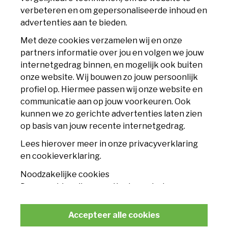
Geusseltweg 11
verbeteren en om gepersonaliseerde inhoud en
6225 XS Maastricht
advertenties aan te bieden.
info@mvv.nl
Met deze cookies verzamelen wij en onze
partners informatie over jou en volgen we jouw
CLUB
internetgedrag binnen, en mogelijk ook buiten
onze website. Wij bouwen zo jouw persoonlijk
Accommodatie
profiel op. Hiermee passen wij onze website en
communicatie aan op jouw voorkeuren. Ook
Nieuws
kunnen we zo gerichte advertenties laten zien
op basis van jouw recente internetgedrag.
Contact
Lees hierover meer in onze privacyverklaring
TICKETS
en cookieverklaring.
Noodzakelijke cookies
Seizoenskaart
Deze cookies zijn essentieel voor het
functioneren van de website en kunnen
Losse tickets
conform de wet niet worden uitgeschakeld.
Accepteer alle cookies
Businessclub