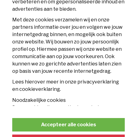
verbeteren en om gepersonaliseerde inhoud en
6225 XS Maastricht
advertenties aan te bieden.
info@mvv.nl
Met deze cookies verzamelen wij en onze
partners informatie over jou en volgen we jouw
CLUB
internetgedrag binnen, en mogelijk ook buiten
onze website. Wij bouwen zo jouw persoonlijk
Accommodatie
profiel op. Hiermee passen wij onze website en
communicatie aan op jouw voorkeuren. Ook
Nieuws
kunnen we zo gerichte advertenties laten zien
op basis van jouw recente internetgedrag.
Contact
Lees hierover meer in onze privacyverklaring
TICKETS
en cookieverklaring.
Noodzakelijke cookies
Seizoenskaart
Deze cookies zijn essentieel voor het
functioneren van de website en kunnen
Losse tickets
conform de wet niet worden uitgeschakeld.
Accepteer alle cookies
Businessclub
Statistische cookies