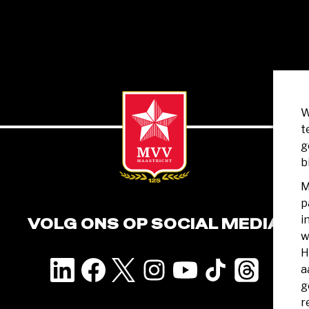
W
t
g
b
M
p
i
VOLG ONS OP SOCIAL MEDIA
w
H
a
g
r