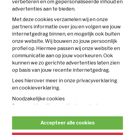
verbeteren en om gepersonaliseerde inhoud en
6225 XS Maastricht
advertenties aan te bieden.
info@mvv.nl
Met deze cookies verzamelen wij en onze
partners informatie over jou en volgen we jouw
CLUB
internetgedrag binnen, en mogelijk ook buiten
onze website. Wij bouwen zo jouw persoonlijk
Accommodatie
profiel op. Hiermee passen wij onze website en
communicatie aan op jouw voorkeuren. Ook
Nieuws
kunnen we zo gerichte advertenties laten zien
op basis van jouw recente internetgedrag.
Contact
Lees hierover meer in onze privacyverklaring
TICKETS
en cookieverklaring.
Noodzakelijke cookies
Seizoenskaart
Deze cookies zijn essentieel voor het
functioneren van de website en kunnen
Losse tickets
conform de wet niet worden uitgeschakeld.
Accepteer alle cookies
Businessclub
Statistische cookies