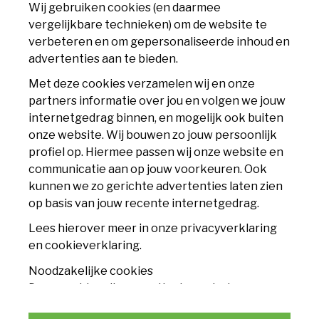
Wij gebruiken cookies (en daarmee
MVV Maastricht
vergelijkbare technieken) om de website te
Geusseltweg 11
verbeteren en om gepersonaliseerde inhoud en
6225 XS Maastricht
advertenties aan te bieden.
info@mvv.nl
Met deze cookies verzamelen wij en onze
partners informatie over jou en volgen we jouw
CLUB
internetgedrag binnen, en mogelijk ook buiten
onze website. Wij bouwen zo jouw persoonlijk
Accommodatie
profiel op. Hiermee passen wij onze website en
communicatie aan op jouw voorkeuren. Ook
Nieuws
kunnen we zo gerichte advertenties laten zien
op basis van jouw recente internetgedrag.
Contact
Lees hierover meer in onze privacyverklaring
TICKETS
en cookieverklaring.
Noodzakelijke cookies
Seizoenskaart
Deze cookies zijn essentieel voor het
functioneren van de website en kunnen
Losse tickets