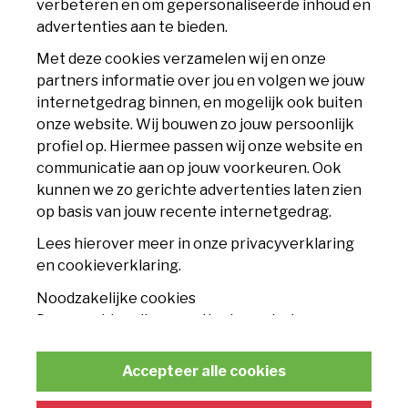
verbeteren en om gepersonaliseerde inhoud en
6225 XS Maastricht
advertenties aan te bieden.
info@mvv.nl
Met deze cookies verzamelen wij en onze
partners informatie over jou en volgen we jouw
CLUB
internetgedrag binnen, en mogelijk ook buiten
onze website. Wij bouwen zo jouw persoonlijk
Accommodatie
profiel op. Hiermee passen wij onze website en
communicatie aan op jouw voorkeuren. Ook
Nieuws
kunnen we zo gerichte advertenties laten zien
op basis van jouw recente internetgedrag.
Contact
Lees hierover meer in onze privacyverklaring
TICKETS
en cookieverklaring.
Noodzakelijke cookies
Seizoenskaart
Deze cookies zijn essentieel voor het
functioneren van de website en kunnen
Losse tickets
conform de wet niet worden uitgeschakeld.
Accepteer alle cookies
Businessclub
Statistische cookies