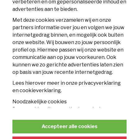
verbeteren en om gepersonaliseerde inhoud en
6225 XS Maastricht
advertenties aan te bieden.
info@mvv.nl
Met deze cookies verzamelen wij en onze
partners informatie over jou en volgen we jouw
CLUB
internetgedrag binnen, en mogelijk ook buiten
onze website. Wij bouwen zo jouw persoonlijk
Accommodatie
profiel op. Hiermee passen wij onze website en
communicatie aan op jouw voorkeuren. Ook
Nieuws
kunnen we zo gerichte advertenties laten zien
op basis van jouw recente internetgedrag.
Contact
Lees hierover meer in onze privacyverklaring
TICKETS
en cookieverklaring.
Noodzakelijke cookies
Seizoenskaart
Deze cookies zijn essentieel voor het
functioneren van de website en kunnen
Losse tickets
conform de wet niet worden uitgeschakeld.
Accepteer alle cookies
Businessclub
Statistische cookies