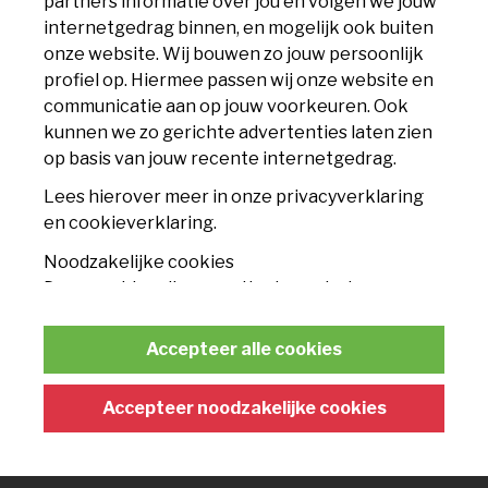
partners informatie over jou en volgen we jouw
CLUB
internetgedrag binnen, en mogelijk ook buiten
onze website. Wij bouwen zo jouw persoonlijk
Accommodatie
profiel op. Hiermee passen wij onze website en
communicatie aan op jouw voorkeuren. Ook
Nieuws
kunnen we zo gerichte advertenties laten zien
op basis van jouw recente internetgedrag.
Contact
Lees hierover meer in onze privacyverklaring
TICKETS
en cookieverklaring.
Noodzakelijke cookies
Seizoenskaart
Deze cookies zijn essentieel voor het
functioneren van de website en kunnen
Losse tickets
conform de wet niet worden uitgeschakeld.
Accepteer alle cookies
Businessclub
Statistische cookies
Met deze cookies kunnen wij anonieme
Accepteer noodzakelijke cookies
FANSHOP
gegevens verzamelen om het gebruik van de
website te analyseren en te verbeteren.
Wedstrijdcollectie