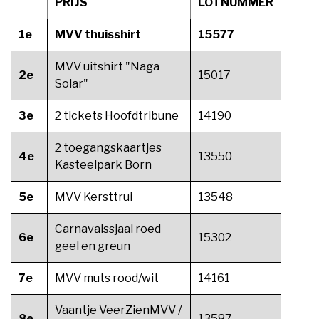
PRIJS
LOTNUMMER
1e
MVV thuisshirt
15577
MVV uitshirt "Naga
2e
15017
Solar"
3e
2 tickets Hoofdtribune
14190
2 toegangskaartjes
4e
13550
Kasteelpark Born
5e
MVV Kersttrui
13548
Carnavalssjaal roed
6e
15302
geel en greun
7e
MVV muts rood/wit
14161
Vaantje VeerZienMVV /
8e
13587