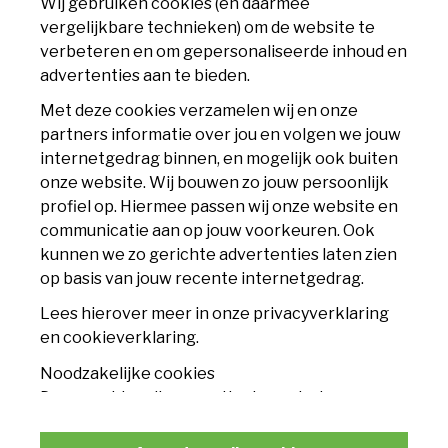
Wij gebruiken cookies (en daarmee
MVV Maastricht
vergelijkbare technieken) om de website te
Geusseltweg 11
verbeteren en om gepersonaliseerde inhoud en
6225 XS Maastricht
advertenties aan te bieden.
info@mvv.nl
Met deze cookies verzamelen wij en onze
partners informatie over jou en volgen we jouw
CLUB
internetgedrag binnen, en mogelijk ook buiten
onze website. Wij bouwen zo jouw persoonlijk
Accommodatie
profiel op. Hiermee passen wij onze website en
communicatie aan op jouw voorkeuren. Ook
Nieuws
kunnen we zo gerichte advertenties laten zien
op basis van jouw recente internetgedrag.
Contact
Lees hierover meer in onze privacyverklaring
TICKETS
en cookieverklaring.
Noodzakelijke cookies
Seizoenskaart
Deze cookies zijn essentieel voor het
functioneren van de website en kunnen
Losse tickets
conform de wet niet worden uitgeschakeld.