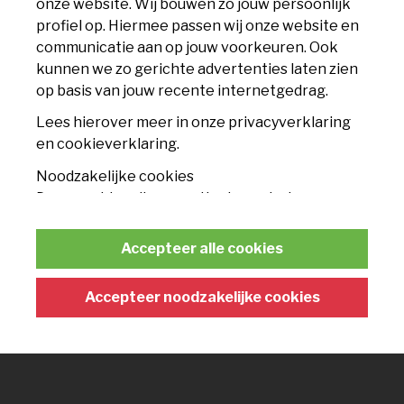
onze website. Wij bouwen zo jouw persoonlijk
Accommodatie
profiel op. Hiermee passen wij onze website en
communicatie aan op jouw voorkeuren. Ook
Nieuws
kunnen we zo gerichte advertenties laten zien
op basis van jouw recente internetgedrag.
Contact
Lees hierover meer in onze privacyverklaring
TICKETS
en cookieverklaring.
Noodzakelijke cookies
Seizoenskaart
Deze cookies zijn essentieel voor het
functioneren van de website en kunnen
Losse tickets
conform de wet niet worden uitgeschakeld.
Accepteer alle cookies
Businessclub
Statistische cookies
Met deze cookies kunnen wij anonieme
Accepteer noodzakelijke cookies
FANSHOP
gegevens verzamelen om het gebruik van de
website te analyseren en te verbeteren.
Wedstrijdcollectie
Marketing cookies
Trainingscollectie
Deze cookies worden gebruikt voor gerichte