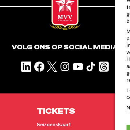
W
t
g
b
M
p
i
VOLG ONS OP SOCIAL MEDIA
w
H
a
g
r
L
c
N
TICKETS
F
D
v
Seizoenskaart
Wedst
w