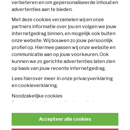
verbeteren en om gepersonaliseerde inhoud en
6225 XS Maastricht
advertenties aan te bieden.
info@mvv.nl
Met deze cookies verzamelen wij en onze
partners informatie over jou en volgen we jouw
CLUB
internetgedrag binnen, en mogelijk ook buiten
onze website. Wij bouwen zo jouw persoonlijk
Accommodatie
profiel op. Hiermee passen wij onze website en
communicatie aan op jouw voorkeuren. Ook
Nieuws
kunnen we zo gerichte advertenties laten zien
op basis van jouw recente internetgedrag.
Contact
Lees hierover meer in onze privacyverklaring
TICKETS
en cookieverklaring.
Noodzakelijke cookies
Seizoenskaart
Deze cookies zijn essentieel voor het
functioneren van de website en kunnen
Losse tickets
conform de wet niet worden uitgeschakeld.
Accepteer alle cookies
Businessclub
Statistische cookies