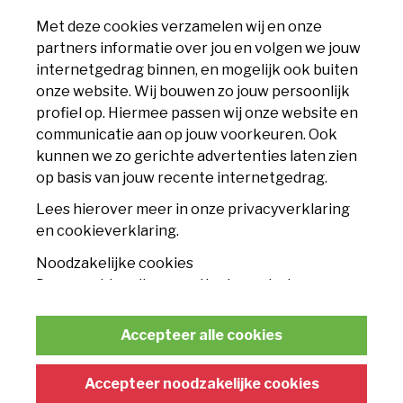
info@mvv.nl
Met deze cookies verzamelen wij en onze
partners informatie over jou en volgen we jouw
CLUB
internetgedrag binnen, en mogelijk ook buiten
onze website. Wij bouwen zo jouw persoonlijk
Accommodatie
profiel op. Hiermee passen wij onze website en
communicatie aan op jouw voorkeuren. Ook
Nieuws
kunnen we zo gerichte advertenties laten zien
op basis van jouw recente internetgedrag.
Contact
Lees hierover meer in onze privacyverklaring
TICKETS
en cookieverklaring.
Noodzakelijke cookies
Seizoenskaart
Deze cookies zijn essentieel voor het
functioneren van de website en kunnen
Losse tickets
conform de wet niet worden uitgeschakeld.
Accepteer alle cookies
Businessclub
Statistische cookies
Met deze cookies kunnen wij anonieme
Accepteer noodzakelijke cookies
FANSHOP
gegevens verzamelen om het gebruik van de